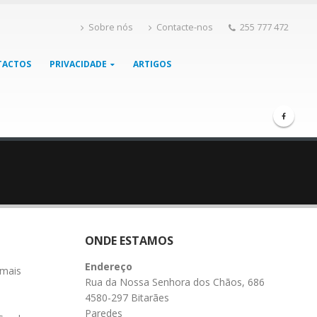
Sobre nós
Contacte-nos
255 777 472
TACTOS
PRIVACIDADE
ARTIGOS
ONDE ESTAMOS
Endereço
 mais
Rua da Nossa Senhora dos Chãos, 686
4580-297 Bitarães
Paredes