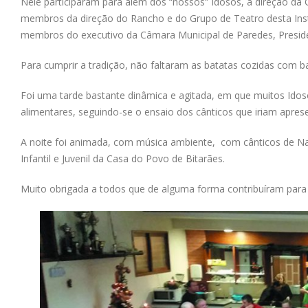
Nele participaram para além dos “nossos” Idosos, a direção da 
membros da direção do Rancho e do Grupo de Teatro desta Insti
membros do executivo da Câmara Municipal de Paredes, Preside
Para cumprir a tradição, não faltaram as batatas cozidas com bac
Foi uma tarde bastante dinâmica e agitada, em que muitos Idoso
alimentares, seguindo-se o ensaio dos cânticos que iriam aprese
A noite foi animada, com música ambiente, com cânticos de Na
Infantil e Juvenil da Casa do Povo de Bitarães.
Muito obrigada a todos que de alguma forma contribuíram para 