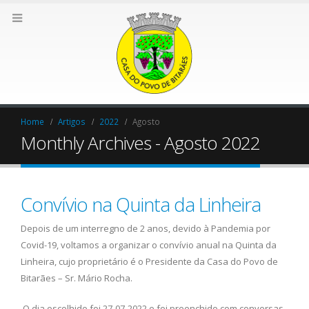
Home
Artigos
2022
Agosto
Monthly Archives - Agosto 2022
Convívio na Quinta da Linheira
Depois de um interregno de 2 anos, devido à Pandemia por
Covid-19, voltamos a organizar o convívio anual na Quinta da
Linheira, cujo proprietário é o Presidente da Casa do Povo de
Bitarães – Sr. Mário Rocha.
O dia escolhido foi 27-07-2022 e foi preenchido com conversas