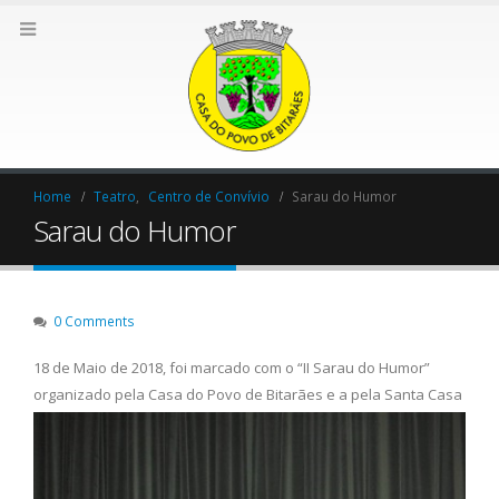
Home
Teatro
,
Centro de Convívio
Sarau do Humor
Sarau do Humor
0 Comments
18 de Maio de 2018, foi marcado com o “II Sarau do Humor”
organizado pela Casa do Povo de Bitarães e a pela San
ta Casa